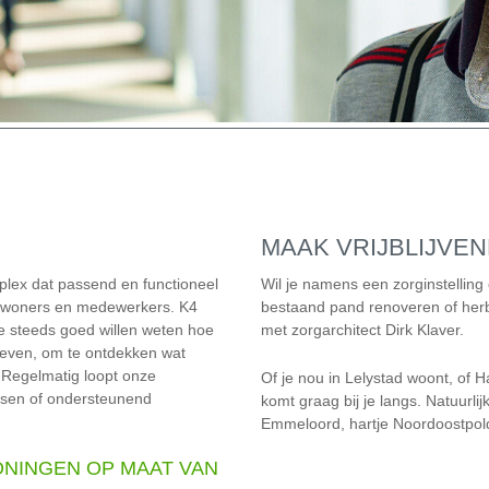
MAAK VRIJBLIJVE
plex dat passend en functioneel
Wil je namens een zorginstelling
 bewoners en medewerkers. K4
bestaand pand renoveren of he
we steeds goed willen weten hoe
met zorgarchitect Dirk Klaver.
leven, om te ontdekken wat
 Regelmatig loopt onze
Of je nou in Lelystad woont, of H
tsen of ondersteunend
komt graag bij je langs. Natuurlij
Emmeloord, hartje Noordoostpol
NINGEN OP MAAT VAN